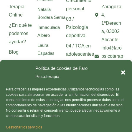
Crecimiento
Terapia
Zaragoza,
personal
Natalia
Online
4,
Bordera Serna
03 /
1ºDerech
¿En qué te
Inmaculada
Psicología
a, 03002
podemos
Albero
deportiva
Alicante
ayudar?
Laura
04 / TCA en
info@faro
Blog
Espadas
adolescentes
psicoterap
Contacto
Beatriz Beltrán
05 / Mitos
ia.com
Política de cookies de Faro
sobre el TCA
Patricia
Psicoterapia
Herbera
Todos los
Para ofrecer las mejores experiencias, utilizamos tecnologías como las
Neus Galindo
artículos
cookies para almacenar y/o acceder a la información del dispositivo. El
García
consentimiento de estas tecnologías nos permitirá procesar datos como el
comportamiento de navegación o las identificaciones únicas en este sitio.
Ainoa Andrés
No consentir o retirar el consentimiento, puede afectar negativamente a
ciertas características y funciones.
Carmen
Atiénzar
Gestionar los servicios