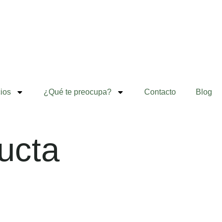
ios
¿Qué te preocupa?
Contacto
Blog
ucta