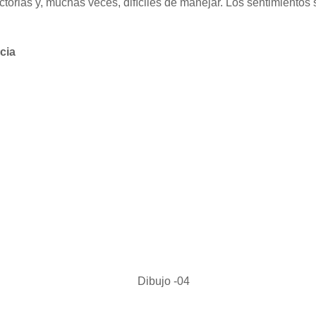
orias y, muchas veces, difíciles de manejar. Los sentimientos 
cia