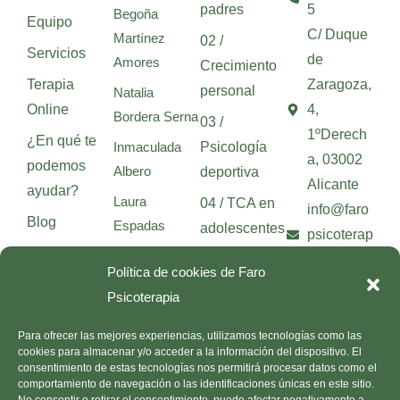
padres
5
Begoña
Equipo
C/ Duque
Martínez
02 /
Servicios
de
Amores
Crecimiento
Terapia
Zaragoza,
personal
Natalia
Online
4,
Bordera Serna
03 /
1ºDerech
¿En qué te
Inmaculada
Psicología
a, 03002
podemos
Albero
deportiva
Alicante
ayudar?
Laura
04 / TCA en
info@faro
Blog
Espadas
adolescentes
psicoterap
Contacto
Beatriz Beltrán
05 / Mitos
ia.com
Política de cookies de Faro
sobre el TCA
Patricia
Psicoterapia
Herbera
Todos los
Para ofrecer las mejores experiencias, utilizamos tecnologías como las
Neus Galindo
artículos
cookies para almacenar y/o acceder a la información del dispositivo. El
García
consentimiento de estas tecnologías nos permitirá procesar datos como el
comportamiento de navegación o las identificaciones únicas en este sitio.
Ainoa Andrés