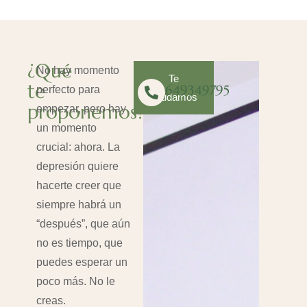
¿Qué
No hay momento
Te
te
649349795
perfecto para
ayudamos
proponemos?​
empezar, pero hay
un momento
crucial: ahora. La
depresión quiere
hacerte creer que
siempre habrá un
“después”, que aún
no es tiempo, que
puedes esperar un
poco más. No le
creas.