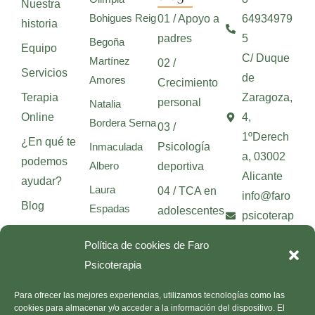
Nuestra
Bohigues Reig
01 / Apoyo a
64934979
historia
padres
5
Begoña
Equipo
C/ Duque
Martínez
02 /
Servicios
de
Amores
Crecimiento
Terapia
Zaragoza,
personal
Natalia
Online
4,
Bordera Serna
03 /
1ºDerech
¿En qué te
Inmaculada
Psicología
a, 03002
podemos
Albero
deportiva
Alicante
ayudar?
Laura
04 / TCA en
info@faro
Blog
Espadas
adolescentes
psicoterap
Contacto
Beatriz Beltrán
05 / Mitos
ia.com
Política de cookies de Faro
sobre el TCA
Patricia
Psicoterapia
Herbera
Todos los
Para ofrecer las mejores experiencias, utilizamos tecnologías como las
Neus Galindo
artículos
cookies para almacenar y/o acceder a la información del dispositivo. El