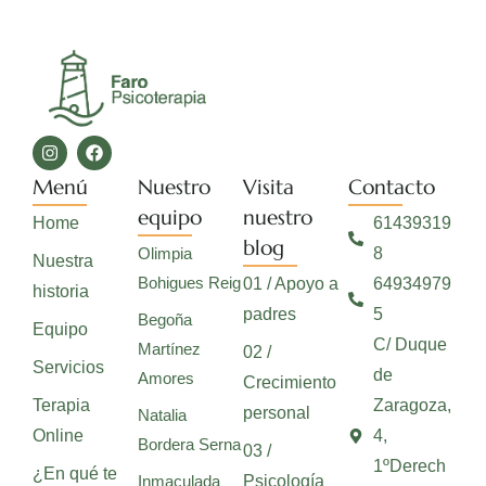
Menú
Nuestro
Visita
Contacto
equipo
nuestro
Home
61439319
blog
Olimpia
8
Nuestra
Bohigues Reig
01 / Apoyo a
64934979
historia
padres
5
Begoña
Equipo
C/ Duque
Martínez
02 /
Servicios
de
Amores
Crecimiento
Terapia
Zaragoza,
personal
Natalia
Online
4,
Bordera Serna
03 /
1ºDerech
¿En qué te
Inmaculada
Psicología