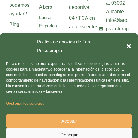
a, 03002
podemos
Albero
deportiva
Alicante
ayudar?
Laura
04 / TCA en
info@faro
Blog
Espadas
adolescentes
psicoterap
Contacto
Beatriz Beltrán
05 / Mitos
ia.com
Política de cookies de Faro
sobre el TCA
Patricia
Psicoterapia
Herbera
Todos los
Para ofrecer las mejores experiencias, utilizamos tecnologías como las
Neus Galindo
artículos
cookies para almacenar y/o acceder a la información del dispositivo. El
García
consentimiento de estas tecnologías nos permitirá procesar datos como el
comportamiento de navegación o las identificaciones únicas en este sitio.
Ainoa Andrés
No consentir o retirar el consentimiento, puede afectar negativamente a
ciertas características y funciones.
Carmen
Atiénzar
Gestionar los servicios
Kasia
Aceptar
Walkowicz
Clínica Faro
Aviso legal
&
Denegar
Psicoterapia ©
Política de