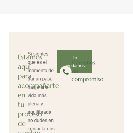
Si sientes
Estamos
Te
Llámenos
que es el
aquí
ayudamos
sin
momento de
para
compromiso
dar un paso
acompañarte
hacia una
en
vida más
tu
plena y
equilibrada,
proceso
no dudes en
de
contactarnos.